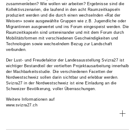
zusammenleben? Wie wollen wir arbeiten? Ergebnisse sind die
Kollektivszenarien, die laufend in den acht Raumzeitkapseln
produziert werden und die durch einen wechselnden «Rat der
Weisen» sowie ausgewählte Gruppen wie z.B. Jugendliche oder
Migrantinnen ausgewertet und ins Forum eingespeist werden. Die
Raumzeitkapseln sind untereinander und mit dem Forum durch
Mobilitätsformen mit verschiedenen Geschwindigkeiten und
Technologien sowie wechselndem Bezug zur Landschaft
verbunden.
Der Lust- und Freudefaktor der Landesausstellung Svizra27 ist
wichtiger Bestandteil der vertieften Projektausarbeitung innerhalb
der Machbarkeitsstudie. Die verschiedenen Facetten der
Nordwestschweiz sollen darin sichtbar und erlebbar werden.
Svizra27 in der Nordwestschweiz ist eine Einladung an die
Schweizer Bevölkerung, voller Überraschungen.
Weitere Informationen auf
www.svizra27.ch
TOPIC:
Curatorial Concept Svizra27
TEAM: