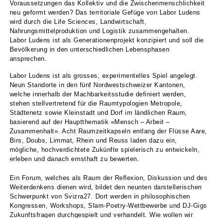
Voraussetzungen das Kollektiv und die Zwischenmenschlichkeit
neu geformt werden? Das territoriale Gefüge von Labor Ludens
wird durch die Life Sciences, Landwirtschaft,
Nahrungsmittelproduktion und Logistik zusammengehalten.
Labor Ludens ist als Generationenprojekt konzipiert und soll die
Bevölkerung in den unterschiedlichen Lebensphasen
ansprechen.
Labor Ludens ist als grosses, experimentelles Spiel angelegt.
Neun Standorte in den fünf Nordwestschweizer Kantonen,
welche innerhalb der Machbarkeitsstudie definiert werden,
stehen stellvertretend für die Raumtypologien Metropole,
Städtenetz sowie Kleinstadt und Dorf im ländlichen Raum,
basierend auf der Hauptthematik «Mensch – Arbeit –
Zusammenhalt». Acht Raumzeitkapseln entlang der Flüsse Aare,
Birs, Doubs, Limmat, Rhein und Reuss laden dazu ein,
mögliche, hochverdichtete Zukünfte spielerisch zu entwickeln,
erleben und danach ernsthaft zu bewerten.
Ein Forum, welches als Raum der Reflexion, Diskussion und des
Weiterdenkens dienen wird, bildet den neunten darstellerischen
Schwerpunkt von Svizra27. Dort werden in philosophischen
Kongressen, Workshops, Slam-Poetry-Wettbewerbe und DJ-Gigs
Zukunftsfragen durchgespielt und verhandelt. Wie wollen wir