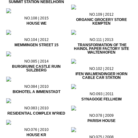
SUMMIT STATION NEBELHORN
NO.109 | 2012
NO.108 | 2015
ORGANIC GROCERY STORE
HOUSE WE
KEMPTEN
NO.104 | 2012
NO.111 | 2013
MEMMINGEN STREET 15
TRANSFORMATION OF THE
HAINDL PAPER FACTORY SITE
WALTENHOFEN
NO.085 | 2014
BURGRUINE CASTLE RUIN
NO.102 | 2012
SULZBERG
IFEN WALMENDINGER HORN
CABLE CAR STATION
NO.084 | 2010
BIOHOTEL A IMMENSTADT
NO.093 | 2011
SYNAGOGE FELLHEIM
NO.083 | 2010
RESIDENTIAL COMPLEX W'RIED
NO.078 | 2009
PARISH HOUSE
NO.076 | 2010
HOUSE KR
NO.075 | 2008